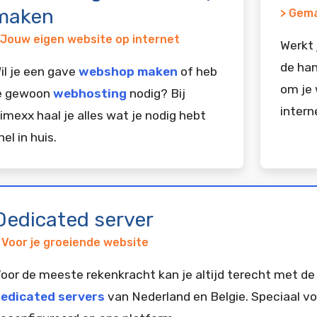
maken
> Gema
 Jouw eigen website op internet
Werkt 
de han
il je een gave
webshop maken
of heb
om je 
e gewoon
webhosting
nodig? Bij
intern
imexx haal je alles wat je nodig hebt
nel in huis.
Dedicated server
 Voor je groeiende website
oor de meeste rekenkracht kan je altijd terecht met de
edicated servers
van Nederland en Belgie. Speciaal vo